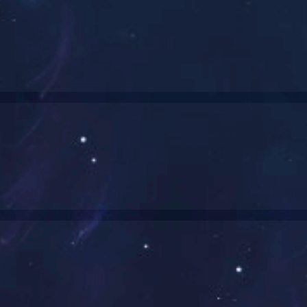
米兰体育app官网入口-米兰（中国）
返回