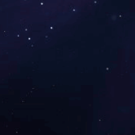
k11通用米兰体育app官网入口-米兰（中国） 浆
扫一扫关注我们
联系方式
服务热线：
4
00-8888-417
公司
网址：
keytogreenlawncare.com
地址：福建省福州市仓山区建新镇台屿路198号华威商贸中心一期7
底部导航
网站米兰体育app官网入口
产品中心