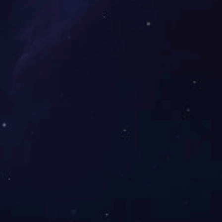
料
办公
#楼8层17商务