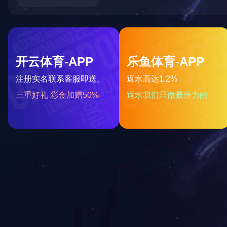
米兰体育app官网入口-米兰（中国）
防脱落
防开裂
工程案例
全国服务热线
400-8888-888
推荐新闻
米兰体育app官网入口-米兰（中国） 2025春节放假通知
米兰体育app官网入口-米兰（中国） 2025元旦放假通知
米兰体育app官网入口-米兰（中国） 祝您国庆节快乐~
米兰体育app官网入口-米兰（中国） 祝您2024中秋节快乐
米兰体育app官网入口-米兰（中国） 2024端午节放假通知
推荐产品
/ Recommended products