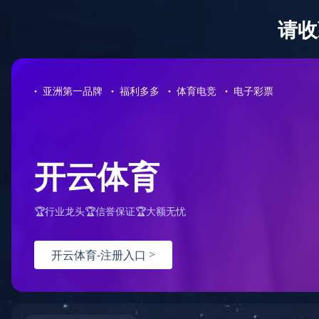
米兰体育app官网入口
您好，欢迎光临福州铁根建材有限公司官方网站！
米兰体育app官网入口-米兰（中国） 
全国服务热线：
400-8888-417
米兰体育app官网入口
铁根系列
米兰体育app官网入口-米兰（中国）
防脱落
防开裂
基彩大师系列
米兰体育app官网入口-米兰（中国）
防脱落
防开裂
米兰体育app官网入口