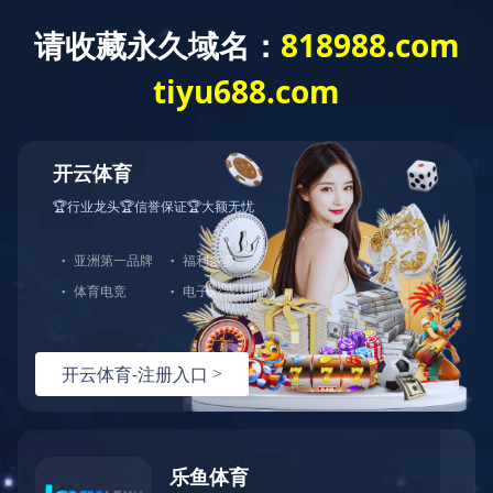
米兰体育app官网入口
您好，欢迎光临福州铁根建材有限公司官方网站！
米兰体育app官网入口-米兰（中国） ，
防裂，防脱落基材的研发、制造与销售
全国服务热线：
400-8888-417
米兰体育app官网入口
铁根系列
米兰体育app官网入口-米兰（中国）
防脱落
防开裂
基彩大师系列
米兰体育app官网入口-米兰（中国）
防脱落