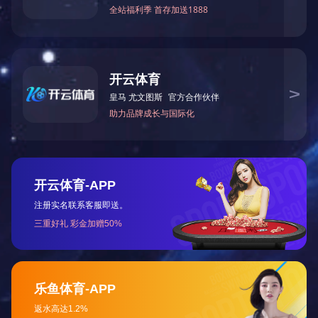
推荐产品
/ Recommended products
<
>
福州仓山金街
福州仓山金街
TIME: 2023-07-26
福州万达广场
福州万达广场
TIME: 2023-07-26