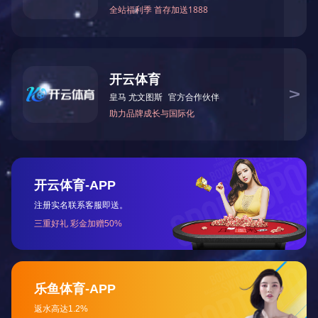
推荐产品
/ Recommended products
<
>
福州仓山金街
福州仓山金街
TIME: 2023-07-26
福州万达广场
福州万达广场
TIME: 2023-07-26