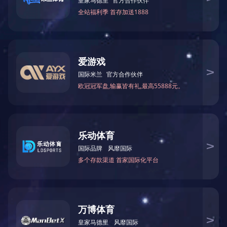
防脱落
防开裂
基彩大师系列
米兰体育app官网入口-米兰（中国）
防脱落
防开裂
工程案例
全国服务热线
400-8888-888
推荐新闻
米兰体育app官网入口-米兰（中国） 2025春节放假通知
米兰体育app官网入口-米兰（中国） 2025元旦放假通知
米兰体育app官网入口-米兰（中国） 祝您国庆节快乐~
米兰体育app官网入口-米兰（中国） 祝您2024中秋节快
乐~
米兰体育app官网入口-米兰（中国） 2024端午节放假通
知