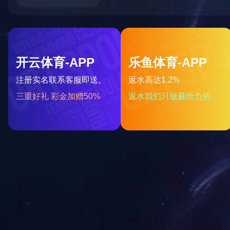
米兰体育app官网入口-米兰（中国）
防脱落
防开裂
工程案例
全国服务热线
400-8888-888
推荐新闻
米兰体育app官网入口-米兰（中国） 2025春节放假通知
米兰体育app官网入口-米兰（中国） 2025元旦放假通知
米兰体育app官网入口-米兰（中国） 祝您国庆节快乐~
米兰体育app官网入口-米兰（中国） 祝您2024中秋节快乐
米兰体育app官网入口-米兰（中国） 2024端午节放假通知
厨卫米兰体育app官网入口-米兰（中国） 