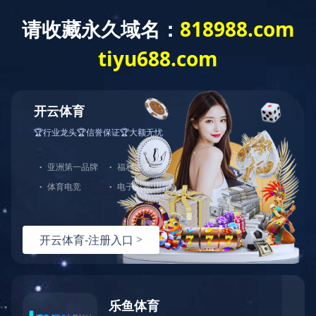
米兰体育app官网入口
您好，欢迎光临福州铁根建材有限公司官方网站！
米兰体育app官网入口-米兰（中国） ，
防裂，防脱落基材的研发、制造与销售
全国服务热线：
400-8888-417
米兰体育app官网入口
铁根系列
米兰体育app官网入口-米兰（中国）
防脱落
防开裂
基彩大师系列
米兰体育app官网入口-米兰（中国）
防脱落