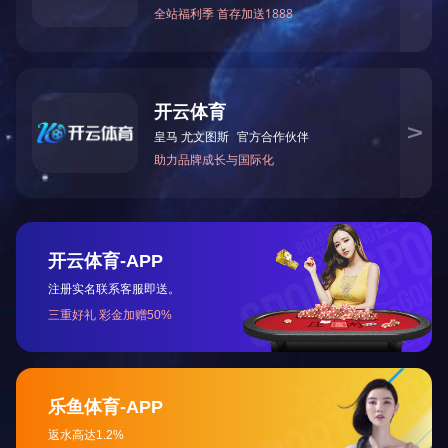
云南某精装别墅群大面
云南某精装别墅群大面积修
内容介绍
/ introduce
上一条:
广州碧桂园
下一条:
基彩防落界面剂
扫一扫关注我们
联系方式
服务热线：
4
00-8888-417
公司
网址：
keytogreenlawncare.com
地址：福建省福州市仓山区建新镇台屿路198号华威商贸中心一
办公
期7#楼8层17商务