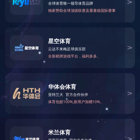
防开裂
米兰体育app官网入口
公司动态
行业动态
最新资讯
工程案例
关于我们
公司简介
米兰体育app官网入口
企业荣誉
发展历程
销售网络
荣誉资质
米兰体育app官网入口-米兰（中国）
当前位置
：
米兰体育app官网入口
>
产品中心
>
工程案例
返回
产品导航
铁根系列
米兰体育app官网入口-米兰（中国）
防脱落