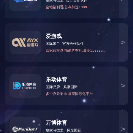
最新资讯
全国服务热线
400-8888-888
推荐新闻
米兰体育app官网入口-米兰（中国） 2025春节放假通知
米兰体育app官网入口-米兰（中国） 2025元旦放假通知
米兰体育app官网入口-米兰（中国） 祝您国庆节快乐~
米兰体育app官网入口-米兰（中国） 祝您2024中秋节快
乐~
米兰体育app官网入口-米兰（中国） 2024端午节放假通
知
推荐产品
/ Recommended products
<
>